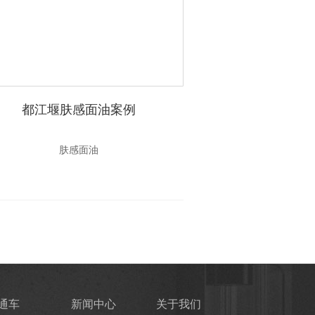
都江堰肤感面油案例
绵阳雅晶石
肤感面油
雅晶石
通车
新闻中心
关于我们