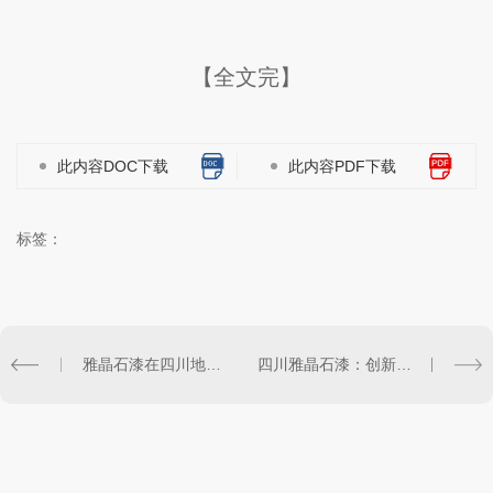
【全文完】
此内容DOC下载
此内容PDF下载
标签：
雅晶石漆在四川地区装修行业中的崭露头角
四川雅晶石漆：创新涂料技术在建筑装饰中的应用