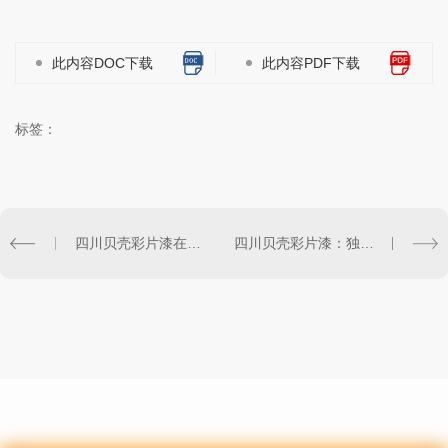
此内容DOC下载
此内容PDF下载
标签：
四川贝壳彩片漆在建筑装饰中的独特应用之道
四川贝壳彩片漆：独特美学魅力与应用前景